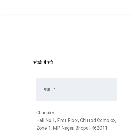
Skip
to
content
संपर्क में रहो
पता
 :
Chugalee
Hall No.1, First Floor, Chittod Complex,
Zone 1, MP Nagar, Bhopal-462011